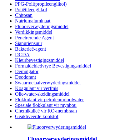
PPG-Poli(propileenglikol)
Poliëtileenglikol
Chitosan
Natriumaluminaat
Fluoorverwyderingsmiddel
Verdikkingsmiddel
Penetrerende Agent
Sianuriensuur
Bakterieë-agent
DCDA
Kleurbevestigingsmiddel
Formaldehiedvrye Bevestigingsmiddel
Demulgator
Deodorant
Swaarmetaalverwyderingsmiddel
Koagulant vir verfmis
Olie-water-skeidingsmiddel
Flokkulant vir petroleumrioolwater
Spesiale flokkulant vir mynbou
Chemikalieë vir RO-membraan
Geaktiveerde koolstof
Fluoorverwyderingsmiddel