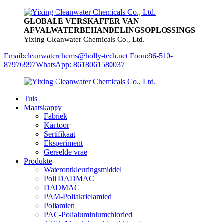
GLOBALE VERSKAFFER VAN
AFVALWATERBEHANDELINGSOPLOSSINGS
Yixing Cleanwater Chemicals Co., Ltd.
Email:cleanwaterchems@holly-tech.net
Foon:86-510-
87976997
WhatsApp: 8618061580037
Tuis
Maatskappy
Fabriek
Kantoor
Sertifikaat
Eksperiment
Gereelde vrae
Produkte
Waterontkleuringsmiddel
Poli DADMAC
DADMAC
PAM-Poliakrielamied
Poliamien
PAC-Polialuminiumchloried