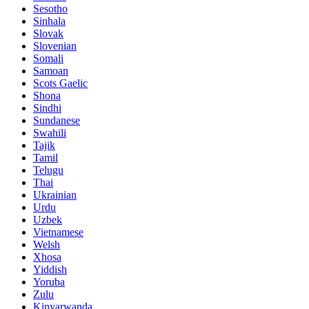
Sesotho
Sinhala
Slovak
Slovenian
Somali
Samoan
Scots Gaelic
Shona
Sindhi
Sundanese
Swahili
Tajik
Tamil
Telugu
Thai
Ukrainian
Urdu
Uzbek
Vietnamese
Welsh
Xhosa
Yiddish
Yoruba
Zulu
Kinyarwanda