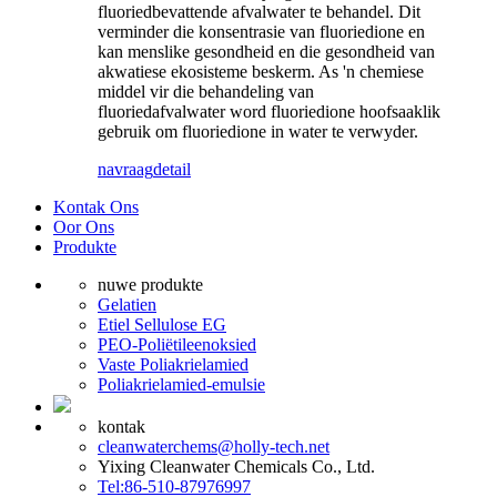
fluoriedbevattende afvalwater te behandel. Dit
verminder die konsentrasie van fluoriedione en
kan menslike gesondheid en die gesondheid van
akwatiese ekosisteme beskerm. As 'n chemiese
middel vir die behandeling van
fluoriedafvalwater word fluoriedione hoofsaaklik
gebruik om fluoriedione in water te verwyder.
navraag
detail
Kontak Ons
Oor Ons
Produkte
nuwe produkte
Gelatien
Etiel Sellulose EG
PEO-Poliëtileenoksied
Vaste Poliakrielamied
Poliakrielamied-emulsie
kontak
cleanwaterchems@holly-tech.net
Yixing Cleanwater Chemicals Co., Ltd.
Tel:86-510-87976997