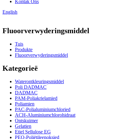
Kontak Ons
English
Fluoorverwyderingsmiddel
Tuis
Produkte
Fluoorverwyderingsmiddel
Kategorieë
Waterontkleuringsmiddel
Poli DADMAC
DADMAC
PAM-Poliakrielamied
Poliamien
PAC-Polialuminiumchloried
ACH-Aluminiumchlorohidraat
Ontskuimer
Gelatien
Etiel Sellulose EG
PEO-Poliëtileenoksied