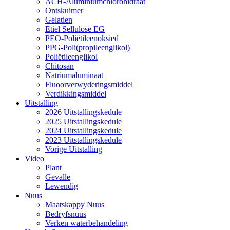
ACH-Aluminiumchlorohidraat
Ontskuimer
Gelatien
Etiel Sellulose EG
PEO-Poliëtileenoksied
PPG-Poli(propileenglikol)
Poliëtileenglikol
Chitosan
Natriumaluminaat
Fluoorverwyderingsmiddel
Verdikkingsmiddel
Uitstalling
2026 Uitstallingskedule
2025 Uitstallingskedule
2024 Uitstallingskedule
2023 Uitstallingskedule
Vorige Uitstalling
Video
Plant
Gevalle
Lewendig
Nuus
Maatskappy Nuus
Bedryfsnuus
Verken waterbehandeling